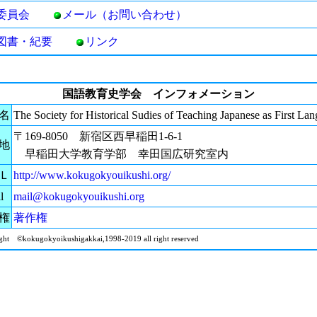
委員会
メール（お問い合わせ）
図書・紀要
リンク
国語教育史学会 インフォメーション
名
The Society for Historical Sudies of Teaching Japanese as First La
〒169-8050 新宿区西早稲田1-6-1
地
早稲田大学教育学部 幸田国広研究室内
Ｌ
http://www.kokugokyouikushi.org/
l
mail@kokugokyouikushi.org
権
著作権
ght ©kokugokyoikushigakkai,1998-2019 all right reserved