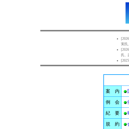
案 内
例 会
紀 要
規 約