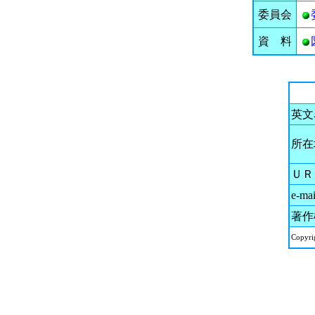
委員会
資 料
英文
所在
ＵＲ
e-mai
著作
Copyri